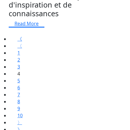
d'inspiration et de
connaissances
Read More
《
〈
1
2
3
4
5
6
7
8
9
10
〉
》