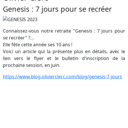
Genesis : 7 jours pour se recréer
Connaissez-vous notre retraite "Genesis : 7 jours pour
se recréer" ?…
Elle fête cette année ses 10 ans !
Voici un article qui la présente plus en détails, avec le
lien vers le flyer et le bulletin d'inscription de la
prochaine session, en juin.
https://www.blog.olivierclerc.com/blog/genesis-7-jours
FIMB, Femmes Internationales Murs Brisés, Réseaux d’entraide, Education,
Humanitaire, Environnement, Ambassadeurs de la Paix, The Blue Swan Guild,
Serment de l’humanité, Femme, Santé, Interreligieux, Sainte Philomène, La minute
de Marie, Evelyne Mesquida, Just Pink, association, Perpignan