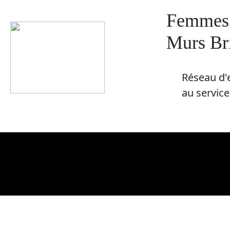
Femmes 
Murs Br
R​éseau d'
au servic