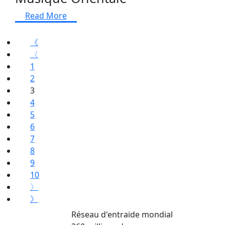
Read More
《
〈
1
2
3
4
5
6
7
8
9
10
〉
》
Réseau d'entraide mondial