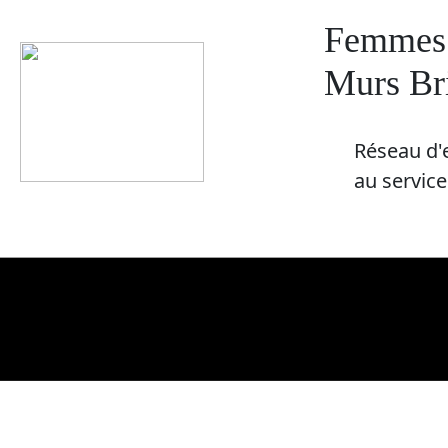
Femmes 
Murs Br
R​éseau d'
au servic