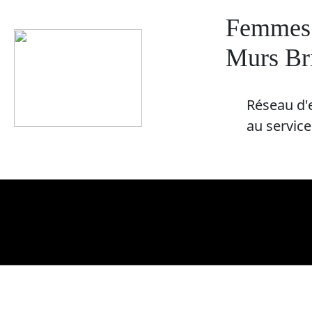
Femmes 
Murs Br
R​éseau d'
au servic