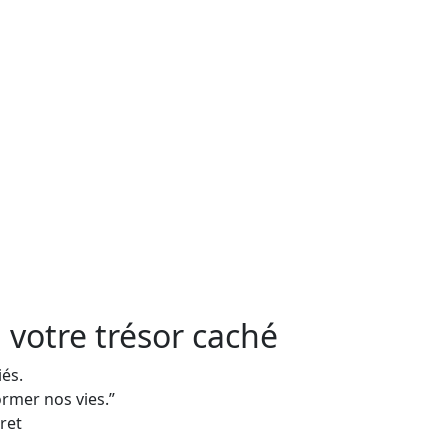
: votre trésor caché
iés.
ormer nos vies.”
ret